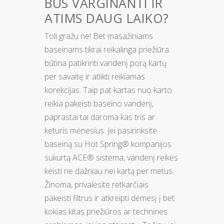
BUS VARGINANTI IR
ATIMS DAUG LAIKO?
Toli gražu ne! Bet masažiniams
baseinams tikrai reikalinga priežiūra:
būtina patikrinti vandenį porą kartų
per savaitę ir atlikti reikiamas
korekcijas. Taip pat kartas nuo karto
reikia pakeisti baseino vandenį,
paprastai tai daroma kas tris ar
keturis mėnesius. Jei pasirinksite
baseiną su Hot Spring® kompanijos
sukurtą ACE® sistema, vandenį reikės
keisti ne dažniau nei kartą per metus.
Žinoma, privalėsite retkarčiais
pakeisti filtrus ir atkreipti dėmesį į bet
kokias kitas priežiūros ar technines