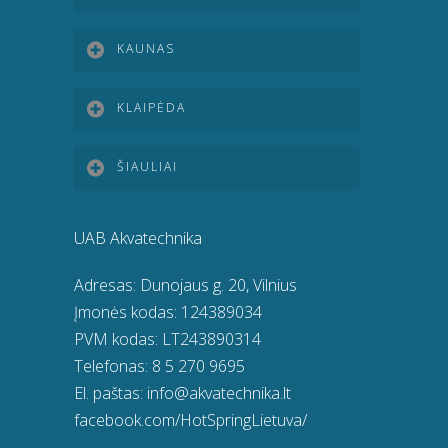
KAUNAS
KLAIPĖDA
ŠIAULIAI
UAB Akvatechnika
Adresas: Dunojaus g. 20, Vilnius
Įmonės kodas: 124389034
PVM kodas: LT243890314
Telefonas:
8 5 270 9695
El. paštas:
info@akvatechnika.lt
facebook.com/HotSpringLietuva/