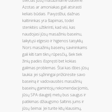
svečias jūsų masažiniame baseine.
Azotas ar amoniakas gali atsirasti
keliais būdais. Pavyzdžiui, dažnas
kaltininkas yra šlapimas, todėl
stenkitės užtikrinti, kad visi, kas
naudojasi jūsų masažiniu baseinu,
laikytųsi elgesio ir higienos taisyklių.
Nors masažinių baseinų savininkams
gali kilti tam tikrų rūpesčių, šiek tiek
žinių padės išspręsti bet kokias
galimas problemas. Štai kas išties jūsų
laukia: jei sąžiningai prižiūrėsite savo
baseiną ir vadovausitės masažinių
baseinų gamintojų rekomendacijomis,
jūsų SPA daugelį metų bus saugus ir
patikimas džiaugsmo šaltinis jums ir
jūsų šeimai. Jei turite kitų klausimų,