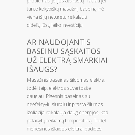
problemas, jei jos atsirastų. Tačiau jei
turite kokybišką masažinį baseiną, nė
viena iš jų neturėtų reikalauti
didelių jūsų laiko investicijų.
AR NAUDOJANTIS
BASEINU SĄSKAITOS
UŽ ELEKTRĄ SMARKIAI
IŠAUGS?
Masažinis baseinas šildomas elektra,
todėl taip, elektros suvartosite
daugiau. Pigesnis baseinas su
neefektyviu siurbliu ir prasta šilumos
izoliacija reikalauja daug energijos, kad
palaikytų reikiamą temperatūrą. Todėl
mėnesinės išlaidos elektrai padidės