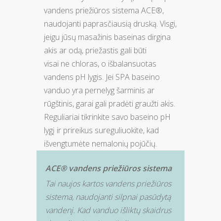
vandens priežiūros sistema ACE®,
naudojanti paprasčiausią druską. Visgi,
jeigu jūsų masažinis baseinas dirgina
akis ar odą, priežastis gali būti
visai ne chloras, o išbalansuotas
vandens pH lygis. Jei SPA baseino
vanduo yra pernelyg šarminis ar
rūgštinis, garai gali pradėti graužti akis.
Reguliariai tikrinkite savo baseino pH
lygį ir prireikus sureguliuokite, kad
išvengtumėte nemalonių pojūčių.
ACE® vandens priežiūros sistema
Tai naujos kartos vandens priežiūros
sistema, naudojanti silpnai pasūdytą
vandenį. Kad vanduo išliktų skaidrus