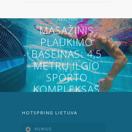
Next Post
MASAŽINIS
PLAUKIMO
BASEINAS: 4,5
METRŲ ILGIO
SPORTO
KOMPLEKSAS
HOTSPRING LIETUVA
VILNIUS