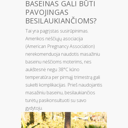
BASEINAS GALI BŪTI
PAVOJINGAS
BESILAUKIANČIOMS?
Tai yra pagrįstas susirūpinimas.
Amerikos nėščiųjų asociacija
(American Pregnancy Association)
nerekomenduoja naudotis masažiniu
baseinu nėščioms moterims, nes
aukštesnė negu 38°C kūno
temperatūra per pirmąjį trimestrą gali
sukelti komplikacijas. Prieš naudojantis
masažiniu baseinu, besilaukiančios
turėtų pasikonsultuoti su savo
gydytoju.