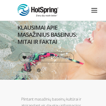
KLAUSIMAI APIE
MASAŽINIUS BASEINUS:
MITAI IR FAKTAI
0
No Comments
Plintant masažinių baseinų kultūrai ir
atsirandant vis daugiau informacijos,