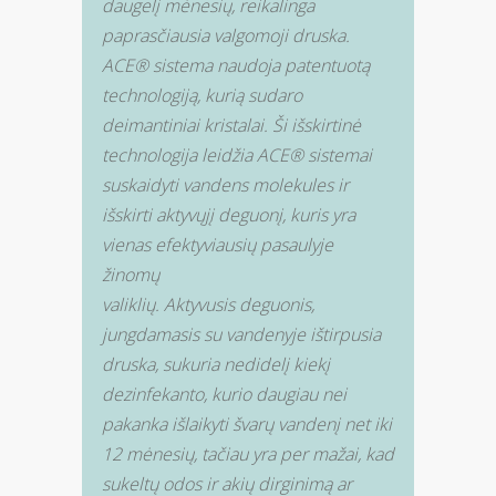
daugelį mėnesių, reikalinga
paprasčiausia valgomoji druska.
ACE® sistema naudoja patentuotą
technologiją, kurią sudaro
deimantiniai kristalai. Ši išskirtinė
technologija leidžia ACE® sistemai
suskaidyti vandens molekules ir
išskirti aktyvųjį deguonį, kuris yra
vienas efektyviausių pasaulyje
žinomų
valiklių. Aktyvusis deguonis,
jungdamasis su vandenyje ištirpusia
druska, sukuria nedidelį kiekį
dezinfekanto, kurio daugiau nei
pakanka išlaikyti švarų vandenį net iki
12 mėnesių, tačiau yra per mažai, kad
sukeltų odos ir akių dirginimą ar