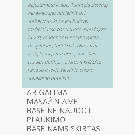
pajustumėte kvapą. Turint šią sistemą
nereikalingas nuolatinis pH
stebėjimas, kuris yra būtinas
tradiciniuose baseinuose. Naudojant
ACE®, vandens pH pokytis vyksta
daug lėčiau, todėl pakanka atlikti
testą kartą per mėnesį. Tai išties
tobulas derinys – švarus it krištolas
vanduo ir jokio šalutinio chloro
sukeliamo poveikio.
AR GALIMA
MASAŽINIAME
BASEINE NAUDOTI
PLAUKIMO
BASEINAMS SKIRTAS