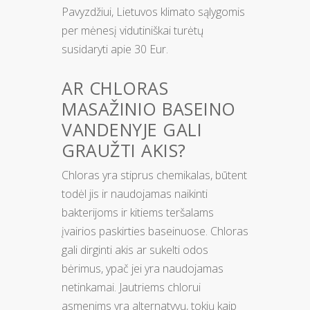
Pavyzdžiui, Lietuvos klimato sąlygomis
per mėnesį vidutiniškai turėtų
susidaryti apie 30 Eur.
AR CHLORAS
MASAŽINIO BASEINO
VANDENYJE GALI
GRAUŽTI AKIS?
Chloras yra stiprus chemikalas, būtent
todėl jis ir naudojamas naikinti
bakterijoms ir kitiems teršalams
įvairios paskirties baseinuose. Chloras
gali dirginti akis ar sukelti odos
bėrimus, ypač jei yra naudojamas
netinkamai. Jautriems chlorui
asmenims yra alternatyvų, tokių kaip