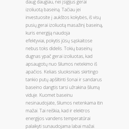
daug daugiau, nei įsigijus gerai
izoliuotą baseiną. Tačiau jei
investuosite į aukštos kokybės, iš visų
pusių gerai izoliuotą masažinį baseiną,
kuris energiją naudoja
efektyviai, pokytis jūsų sąskaitose
nebus toks didelis. Tokių baseinų
dugnas ypač gerai izoliuotas, kad
apsaugotų nuo šilumos netekimo iš
apačios. Keliais sluoksniais skirtingo
tankio putų apšiltinti šonai ir sandarus
baseino dangtis tarsi užrakina šilumą
viduje. Kuomet baseinu
nesinaudojate, šilumos netenkama itin
mažai. Tai reiškia, kad ir elektros
energijos vandens temperatūrai
palaikyti sunaudojama labai mažai.