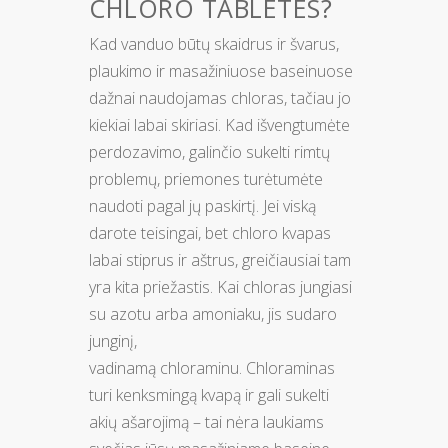
CHLORO TABLETES?
Kad vanduo būtų skaidrus ir švarus,
plaukimo ir masažiniuose baseinuose
dažnai naudojamas chloras, tačiau jo
kiekiai labai skiriasi. Kad išvengtumėte
perdozavimo, galinčio sukelti rimtų
problemų, priemones turėtumėte
naudoti pagal jų paskirtį. Jei viską
darote teisingai, bet chloro kvapas
labai stiprus ir aštrus, greičiausiai tam
yra kita priežastis. Kai chloras jungiasi
su azotu arba amoniaku, jis sudaro
junginį,
vadinamą chloraminu. Chloraminas
turi kenksmingą kvapą ir gali sukelti
akių ašarojimą – tai nėra laukiams