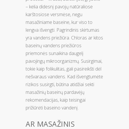
– kelia didesnį pavojų natūraliose
karštosiose versmėse, negu
masažiniame baseine, kur viso to
lengva išvengti. Pagrindinis skirtumas
yra vandens priežiūra. Chloras ar kitos
baseinų vandens priežiūros
priemonės sunaikina daugelį
pavojingų mikroorganizmų. Susirgimai,
tokie kaip folikulitas, gali pasireikšti dėl
nešvaraus vandens. Kad išvengtumėte
rizikos susirgti, būtina atidžiai sekti
masažinių baseinų pardavėjų
rekomendacijas, kaip teisingai
prižiūrėti baseino vandenį.
AR MASAŽINIS