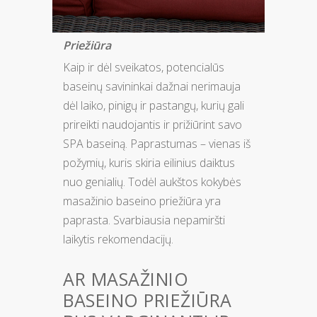
Priežiūra
Kaip ir dėl sveikatos, potencialūs
baseinų savininkai dažnai nerimauja
dėl laiko, pinigų ir pastangų, kurių gali
prireikti naudojantis ir prižiūrint savo
SPA baseiną. Paprastumas – vienas iš
požymių, kuris skiria eilinius daiktus
nuo genialių. Todėl aukštos kokybės
masažinio baseino priežiūra yra
paprasta. Svarbiausia nepamiršti
laikytis rekomendacijų.
AR MASAŽINIO
BASEINO PRIEŽIŪRA