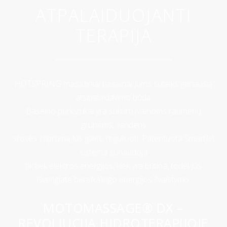
ATPALAIDUOJANTI
TERAPIJA
_________________________________
HOTSPRING masažiniai baseinai Jums suteiks geriausią
atsipalaidavimo būdą.
Baseino purkštukai yra sukurti įvairioms raumenų
grupėms, vandens
srovės stiprumą Jūs galite reguliuoti. Patentuota SmartJet
sistema sunaudoja
tik tiek elektros energijos, kiek yra būtina, todėl Jūs
išvengiate bereikalingo energijos švaistymo.
MOTOMASSAGE® DX –
REVOLIUCIJA HIDROTERAPIJOJE