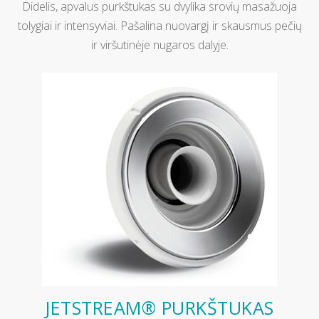
Didelis, apvalus purkštukas su dvylika srovių masažuoja
tolygiai ir intensyviai. Pašalina nuovargį ir skausmus pečių
ir viršutinėje nugaros dalyje.
JETSTREAM® PURKŠTUKAS