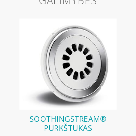
GALIMYBES
SOOTHINGSTREAM®
PURKŠTUKAS