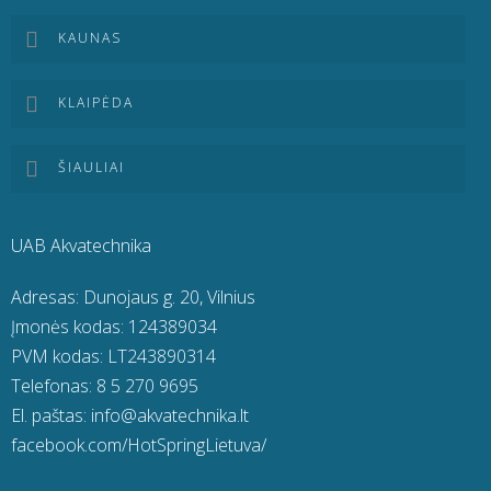
KAUNAS
KLAIPĖDA
ŠIAULIAI
UAB Akvatechnika
Adresas: Dunojaus g. 20, Vilnius
Įmonės kodas: 124389034
PVM kodas: LT243890314
Telefonas:
8 5 270 9695
El. paštas:
info@akvatechnika.lt
facebook.com/HotSpringLietuva/