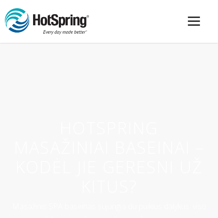
HOTSPRING
MASAŽINIAI BASEINAI –
KODĖL JIE GERESNI UŽ
KITUS?
Masažinis SPA baseinas sujungia du puikius dalykus: viso