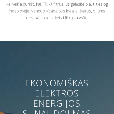
kai veikia purkštukai. TRI-X filtrus Jūs galėsite plauti tiesiog
indaplovėje. Vanduo visada bus idealiai švarus, o Jums
nereikės nuolat keisti filtrų kasečių.
EKONOMIŠKAS
ELEKTROS
ENERGIJOS
SUNAUDOJIMAS