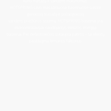
kūno masažą ir vandens malonumus.
HOTSPRING savo masažiniuose baseinuose sukūrė
geriausią masažą ir pažangiausią
vandens priežiūros sistemą. HOTSPRING baseinai yra
ekonomiškiausiai naudojantys elektros energiją
baseinai. Per dešimtmečius sukaupta patirtis – tai klientų
pasitikėjimą lemiantis faktorius.