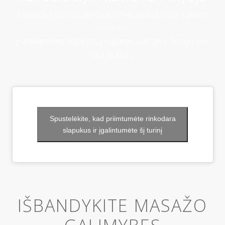
Unikalūs judantys purkštukai masažuoja nugarą dviem
srovėmis,
purškiamomis išilgai Jūsų nugaros aukštyn ir žemyn, per
visą stuburą.
Spustelėkite, kad priimtumėte rinkodara
slapukus ir įgalintumėte šį turinį
IŠBANDYKITE MASAŽO