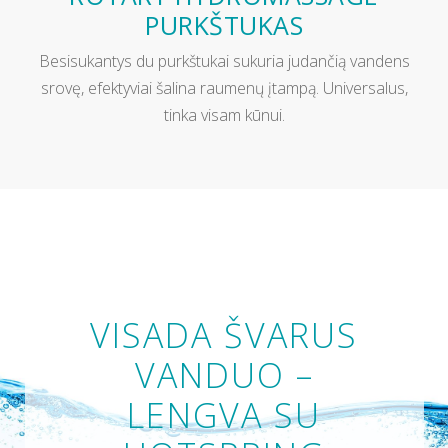
PURKŠTUKAS
Besisukantys du purkštukai sukuria judančią vandens
srovę, efektyviai šalina raumenų įtampą. Universalus,
tinka visam kūnui.
VISADA ŠVARUS
VANDUO –
LENGVA SU