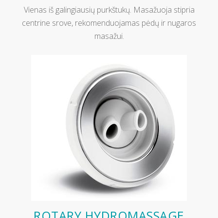
Vienas iš galingiausių purkštukų. Masažuoja stipria
centrine srove, rekomenduojamas pėdų ir nugaros
masažui.
ROTARY HYDROMASSAGE