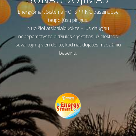
EnergySmart Sistema HOTSPRING baseinuose
taupo Jūsų pinigus.
Nuo šiol atsipalaiduokite – Jūs daugiau
nebepamatysite didžiulės sąskaitos už elektros
suvartojimą vien dėl to, kad naudojatės masažiniu
baseinu.