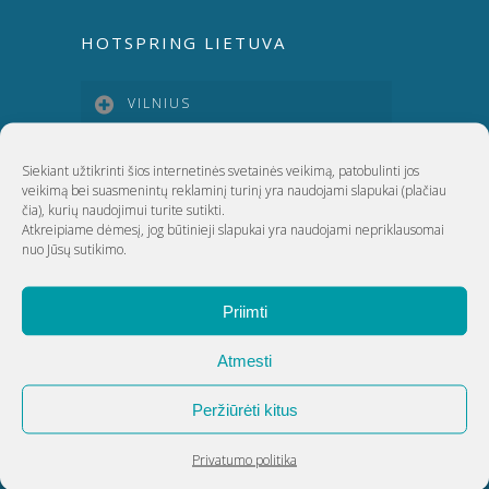
HOTSPRING LIETUVA
VILNIUS
KAUNAS
Siekiant užtikrinti šios internetinės svetainės veikimą, patobulinti jos
veikimą bei suasmenintų reklaminį turinį yra naudojami slapukai
(plačiau
čia)
, kurių naudojimui turite sutikti.
Atkreipiame dėmesį, jog būtinieji slapukai yra naudojami nepriklausomai
KLAIPĖDA
nuo Jūsų sutikimo.
ŠIAULIAI
Priimti
Atmesti
UAB Akvatechnika
Peržiūrėti kitus
Adresas: Dunojaus g. 20, Vilnius
Įmonės kodas: 124389034
Privatumo politika
PVM kodas: LT243890314