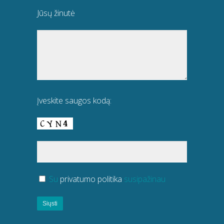
Jūsų žinutė
Įveskite saugos kodą:
Su
privatumo politika
susipažinau