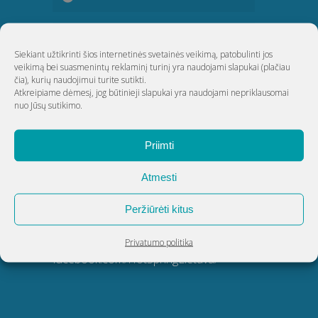
KLAIPĖDA
Siekiant užtikrinti šios internetinės svetainės veikimą, patobulinti jos
veikimą bei suasmenintų reklaminį turinį yra naudojami slapukai
(plačiau
ŠIAULIAI
čia)
, kurių naudojimui turite sutikti.
Atkreipiame dėmesį, jog būtinieji slapukai yra naudojami nepriklausomai
nuo Jūsų sutikimo.
UAB Akvatechnika
Priimti
Adresas: Dunojaus g. 20, Vilnius
Atmesti
Įmonės kodas: 124389034
PVM kodas: LT243890314
Peržiūrėti kitus
Telefonas:
8 5 270 9695
El. paštas:
info@akvatechnika.lt
Privatumo politika
facebook.com/HotSpringLietuva/