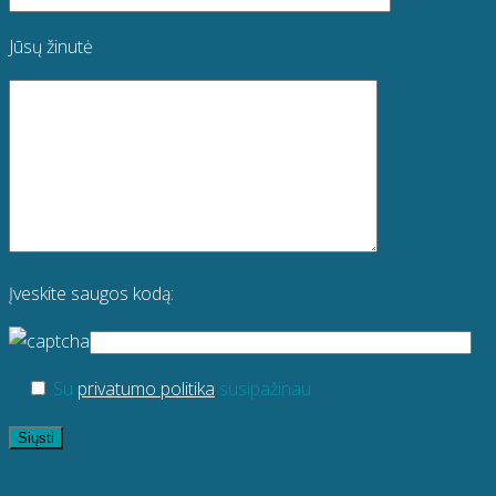
Jūsų žinutė
Įveskite saugos kodą:
Su
privatumo politika
susipažinau