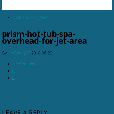
No menu assigned!
prism-hot-tub-spa-
overhead-for-jet-area
By
HotSpring LT
2018-06-22
No Comments
0
0
LEAVE A REPLY