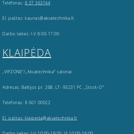
Telefonas:
8 37 363744
El. paštas: kaunas@akvatechnika.lt
Darbo laikas: I-V 8:00-17:00
KLAIPĖDA
„VIPZONE“/,,Akvatechnika" salonai
Adresas: Baltijos pr. 26B, LT- 93231 PC ,,Stock-O"
Telefonas: 8 601 00022
El. paštas: klaipeda@akvatechnika.lt
Darbo laikas: I-V 10:00-19:00, VI 10:00-16:00