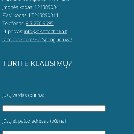
Įmonės kodas: 124389034
PVM kodas: LT243890314
Telefonas:
8 5 270 9695
El. paštas:
info@akvatechnika.lt
facebook.com/HotSpringLietuva/
TURITE KLAUSIMŲ?
Jūsų vardas (būtina)
Jūsų el. pašto adresas (būtina)