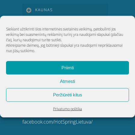
KAUNAS
KLAIPĖDA
Siekiant užtikrinti šios internetinės svetainės veikimą, patobulinti jos
veikimą bei suasmenintų reklaminį turinį yra naudojami slapukai
(plačiau
čia)
, kurių naudojimui turite sutikti.
Atkreipiame dėmesį, jog būtinieji slapukai yra naudojami nepriklausomai
ŠIAULIAI
nuo Jūsų sutikimo.
UAB Akvatechnika
Priimti
Adresas: Dunojaus g. 20, Vilnius
Atmesti
Įmonės kodas: 124389034
Peržiūrėti kitus
PVM kodas: LT243890314
Telefonas:
8 5 270 9695
Privatumo politika
El. paštas:
info@akvatechnika.lt
facebook.com/HotSpringLietuva/