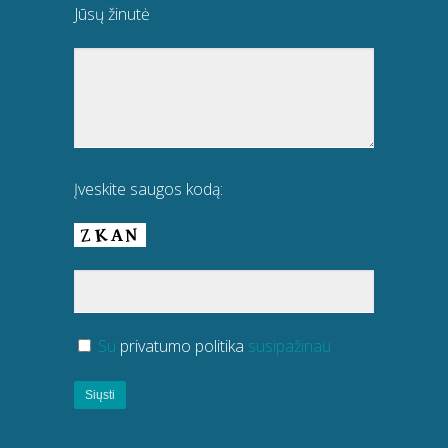
Jūsų žinutė
Įveskite saugos kodą:
Su
privatumo politika
susipažinau