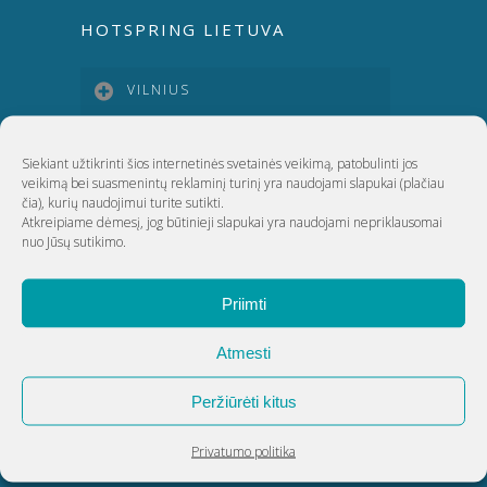
HOTSPRING LIETUVA
VILNIUS
KAUNAS
Siekiant užtikrinti šios internetinės svetainės veikimą, patobulinti jos
veikimą bei suasmenintų reklaminį turinį yra naudojami slapukai
(plačiau
čia)
, kurių naudojimui turite sutikti.
KLAIPĖDA
Atkreipiame dėmesį, jog būtinieji slapukai yra naudojami nepriklausomai
nuo Jūsų sutikimo.
ŠIAULIAI
Priimti
Atmesti
UAB Akvatechnika
Peržiūrėti kitus
Adresas: Dunojaus g. 20, Vilnius
Įmonės kodas: 124389034
Privatumo politika
PVM kodas: LT243890314