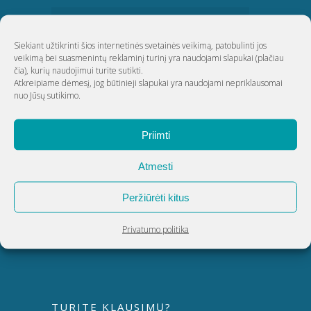
KLAIPĖDA
Siekiant užtikrinti šios internetinės svetainės veikimą, patobulinti jos
veikimą bei suasmenintų reklaminį turinį yra naudojami slapukai
(plačiau
ŠIAULIAI
čia)
, kurių naudojimui turite sutikti.
Atkreipiame dėmesį, jog būtinieji slapukai yra naudojami nepriklausomai
nuo Jūsų sutikimo.
UAB Akvatechnika
Priimti
Adresas: Dunojaus g. 20, Vilnius
Įmonės kodas: 124389034
Atmesti
PVM kodas: LT243890314
Peržiūrėti kitus
Telefonas:
8 5 270 9695
El. paštas:
info@akvatechnika.lt
Privatumo politika
facebook.com/HotSpringLietuva/
TURITE KLAUSIMŲ?