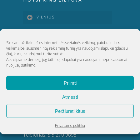
VILNIUS
KAUNAS
Siekiant užtikrinti šios internetinės svetainės veikimą, patobulinti jos
veikimą bei suasmenintų reklaminį turinį yra naudojami slapukai
(plačiau
čia)
, kurių naudojimui turite sutikti.
KLAIPĖDA
Atkreipiame dėmesį, jog būtinieji slapukai yra naudojami nepriklausomai
nuo Jūsų sutikimo.
ŠIAULIAI
Priimti
UAB Akvatechnika
Atmesti
Adresas: Dunojaus g. 20, Vilnius
Peržiūrėti kitus
Įmonės kodas: 124389034
Privatumo politika
PVM kodas: LT243890314
Telefonas:
8 5 270 9695