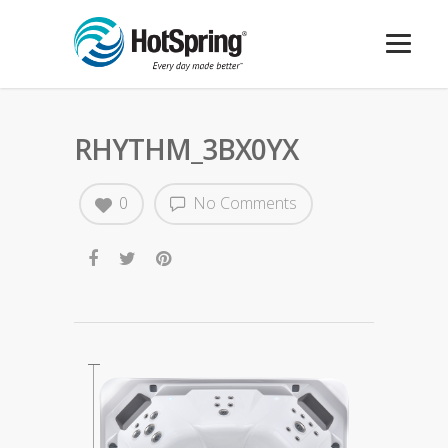
RHYTHM_3BX0YX
0
No Comments