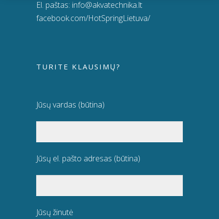
El. paštas:
info@akvatechnika.lt
facebook.com/HotSpringLietuva/
TURITE KLAUSIMŲ?
Jūsų vardas (būtina)
Jūsų el. pašto adresas (būtina)
Jūsų žinutė