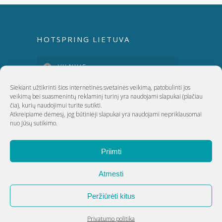
HOTSPRING LIETUVA
VILNIUS
Siekiant užtikrinti šios internetinės svetainės veikimą, patobulinti jos
KAUNAS
veikimą bei suasmenintų reklaminį turinį yra naudojami slapukai
(plačiau
čia)
, kurių naudojimui turite sutikti.
Atkreipiame dėmesį, jog būtinieji slapukai yra naudojami nepriklausomai
nuo Jūsų sutikimo.
KLAIPĖDA
Priimti
ŠIAULIAI
Atmesti
UAB Akvatechnika
Peržiūrėti kitus
Adresas: Dunojaus g. 20, Vilnius
Privatumo politika