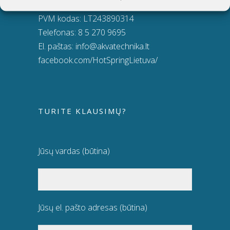
Įmonės kodas: 124389034
PVM kodas: LT243890314
Telefonas:
8 5 270 9695
El. paštas:
info@akvatechnika.lt
facebook.com/HotSpringLietuva/
TURITE KLAUSIMŲ?
Jūsų vardas (būtina)
Jūsų el. pašto adresas (būtina)