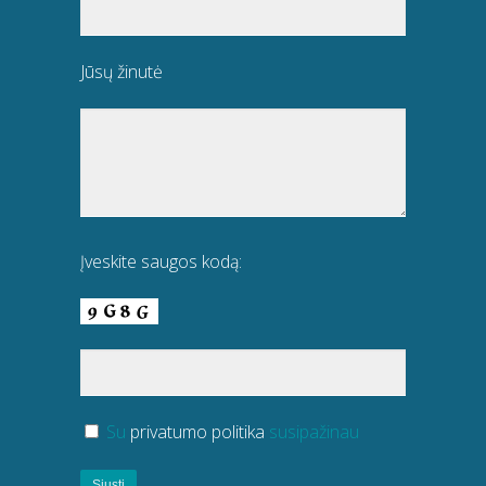
Jūsų žinutė
Įveskite saugos kodą:
Su
privatumo politika
susipažinau