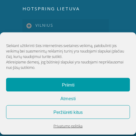
HOTSPRING LIETUVA
VILNIUS
KAUNAS
Siekiant užtikrinti šios internetinės svetainės veikimą, patobulinti jos
veikimą bei suasmenintų reklaminį turinį yra naudojami slapukai
(plačiau
čia)
, kurių naudojimui turite sutikti.
KLAIPĖDA
Atkreipiame dėmesį, jog būtinieji slapukai yra naudojami nepriklausomai
nuo Jūsų sutikimo.
ŠIAULIAI
Priimti
Atmesti
UAB Akvatechnika
Peržiūrėti kitus
Adresas: Dunojaus g. 20, Vilnius
Įmonės kodas: 124389034
Privatumo politika
PVM kodas: LT243890314