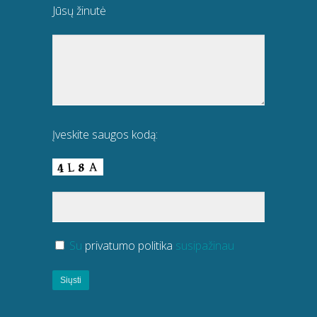
Jūsų žinutė
Įveskite saugos kodą:
Su
privatumo politika
susipažinau