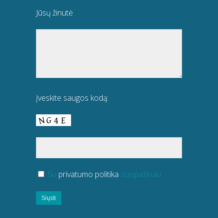
Jūsų žinutė
Įveskite saugos kodą:
Su
privatumo politika
susipažinau