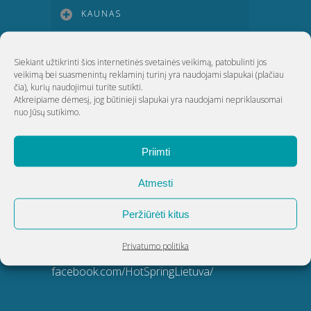
KAUNAS
KLAIPĖDA
Siekiant užtikrinti šios internetinės svetainės veikimą, patobulinti jos
veikimą bei suasmenintų reklaminį turinį yra naudojami slapukai
(plačiau
čia)
, kurių naudojimui turite sutikti.
ŠIAULIAI
Atkreipiame dėmesį, jog būtinieji slapukai yra naudojami nepriklausomai
nuo Jūsų sutikimo.
UAB Akvatechnika
Priimti
Adresas: Dunojaus g. 20, Vilnius
Atmesti
Įmonės kodas: 124389034
Peržiūrėti kitus
PVM kodas: LT243890314
Telefonas:
8 5 270 9695
Privatumo politika
El. paštas:
info@akvatechnika.lt
facebook.com/HotSpringLietuva/