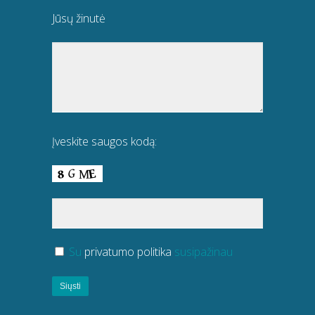
Jūsų žinutė
Įveskite saugos kodą:
Su
privatumo politika
susipažinau