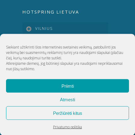
HOTSPRING LIETUVA
VILNIUS
KAUNAS
Siekiant užtikrinti šios internetinės svetainės veikimą, patobulinti jos
veikimą bei suasmenintų reklaminį turinį yra naudojami slapukai
(plačiau
čia)
, kurių naudojimui turite sutikti.
Atkreipiame dėmesį, jog būtinieji slapukai yra naudojami nepriklausomai
KLAIPĖDA
nuo Jūsų sutikimo.
ŠIAULIAI
Priimti
Atmesti
UAB Akvatechnika
Peržiūrėti kitus
Adresas: Dunojaus g. 20, Vilnius
Įmonės kodas: 124389034
Privatumo politika
PVM kodas: LT243890314