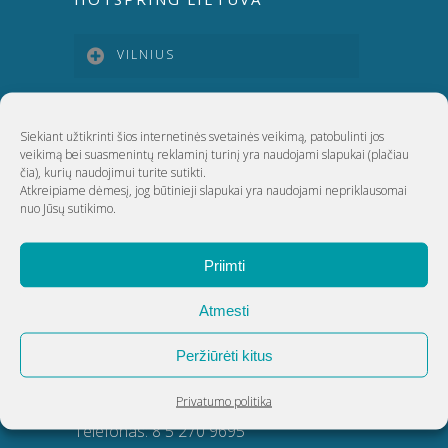
VILNIUS
KAUNAS
Siekiant užtikrinti šios internetinės svetainės veikimą, patobulinti jos
veikimą bei suasmenintų reklaminį turinį yra naudojami slapukai
(plačiau
čia)
, kurių naudojimui turite sutikti.
KLAIPĖDA
Atkreipiame dėmesį, jog būtinieji slapukai yra naudojami nepriklausomai
nuo Jūsų sutikimo.
ŠIAULIAI
Priimti
UAB Akvatechnika
Atmesti
Adresas: Dunojaus g. 20, Vilnius
Peržiūrėti kitus
Įmonės kodas: 124389034
Privatumo politika
PVM kodas: LT243890314
Telefonas:
8 5 270 9695