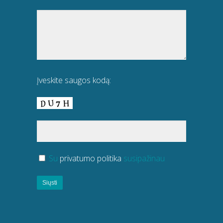
Įveskite saugos kodą:
Su
privatumo politika
susipažinau