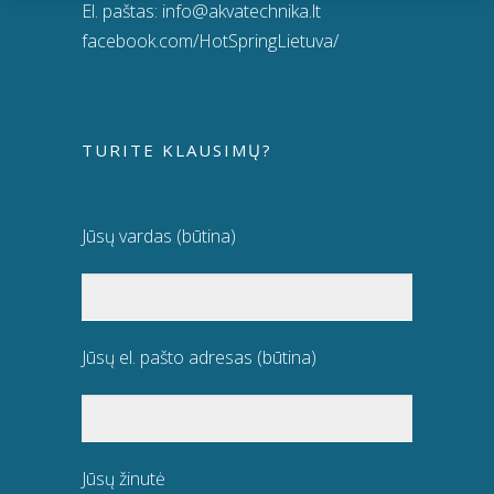
El. paštas:
info@akvatechnika.lt
facebook.com/HotSpringLietuva/
TURITE KLAUSIMŲ?
Jūsų vardas (būtina)
Jūsų el. pašto adresas (būtina)
Jūsų žinutė