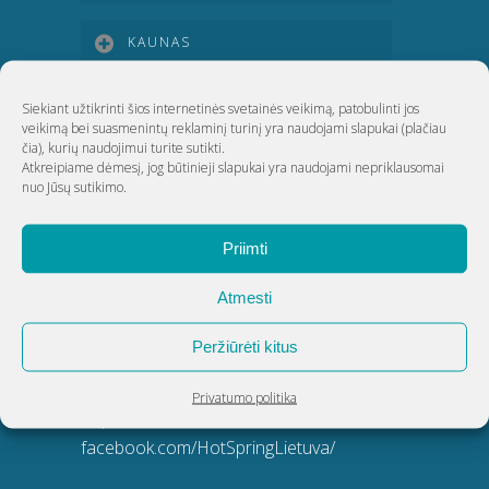
KAUNAS
KLAIPĖDA
Siekiant užtikrinti šios internetinės svetainės veikimą, patobulinti jos
veikimą bei suasmenintų reklaminį turinį yra naudojami slapukai
(plačiau
čia)
, kurių naudojimui turite sutikti.
Atkreipiame dėmesį, jog būtinieji slapukai yra naudojami nepriklausomai
ŠIAULIAI
nuo Jūsų sutikimo.
UAB Akvatechnika
Priimti
Atmesti
Adresas: Dunojaus g. 20, Vilnius
Įmonės kodas: 124389034
Peržiūrėti kitus
PVM kodas: LT243890314
Telefonas:
8 5 270 9695
Privatumo politika
El. paštas:
info@akvatechnika.lt
facebook.com/HotSpringLietuva/