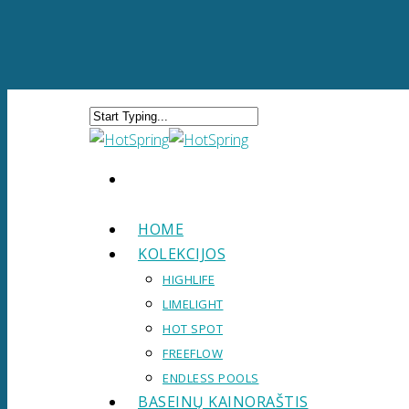
HOME
KOLEKCIJOS
HIGHLIFE
LIMELIGHT
HOT SPOT
FREEFLOW
ENDLESS POOLS
BASEINŲ KAINORAŠTIS