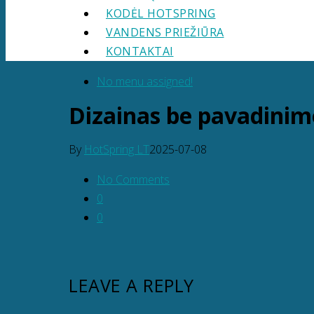
KODĖL HOTSPRING
VANDENS PRIEŽIŪRA
KONTAKTAI
No menu assigned!
Dizainas be pavadinim
By
HotSpring LT
2025-07-08
No Comments
0
0
LEAVE A REPLY