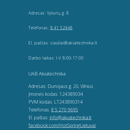
Adresas: Vyturių g. 8
Telefonas:
8 41 52448
El. paštas: siauliai@akvatechnika.lt
Darbo laikas: I-V 8:00-17:00
UAB Akvatechnika
Adresas: Dunojaus g. 20, Vilnius
Įmonės kodas: 124389034
PVM kodas: LT243890314
Telefonas:
8 5 270 9695
El. paštas:
info@akvatechnika.lt
facebook.com/HotSpringLietuva/