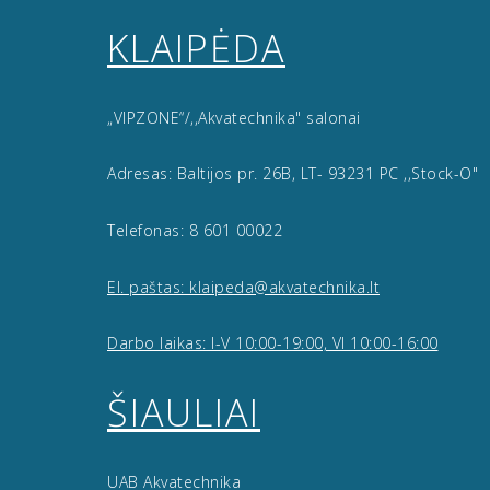
KLAIPĖDA
„VIPZONE“/,,Akvatechnika" salonai
Adresas: Baltijos pr. 26B, LT- 93231 PC ,,Stock-O"
Telefonas: 8 601 00022
El. paštas: klaipeda@akvatechnika.lt
Darbo laikas: I-V 10:00-19:00, VI 10:00-16:00
ŠIAULIAI
UAB Akvatechnika