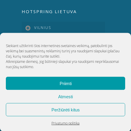
HOTSPRING LIETUVA
VILNIUS
KAUNAS
Siekiant užtikrinti šios internetinės svetainės veikimą, patobulinti jos
veikimą bei suasmenintų reklaminį turinį yra naudojami slapukai
(plačiau
čia)
, kurių naudojimui turite sutikti.
Atkreipiame dėmesį, jog būtinieji slapukai yra naudojami nepriklausomai
KLAIPĖDA
nuo Jūsų sutikimo.
ŠIAULIAI
Priimti
Atmesti
UAB Akvatechnika
Peržiūrėti kitus
Adresas: Dunojaus g. 20, Vilnius
Įmonės kodas: 124389034
Privatumo politika
PVM kodas: LT243890314