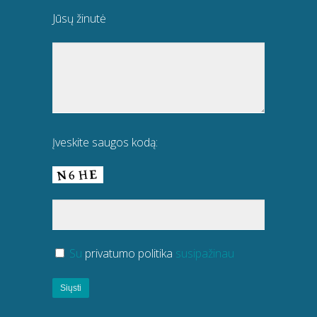
Jūsų žinutė
Įveskite saugos kodą:
Su
privatumo politika
susipažinau