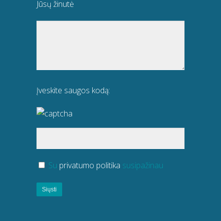
Jūsų žinutė
Įveskite saugos kodą:
Su
privatumo politika
susipažinau