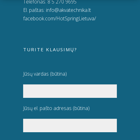
Telefonas:
8 5 270 9695
El. paštas:
info@akvatechnika.lt
facebook.com/HotSpringLietuva/
TURITE KLAUSIMŲ?
Jūsų vardas (būtina)
Jūsų el. pašto adresas (būtina)