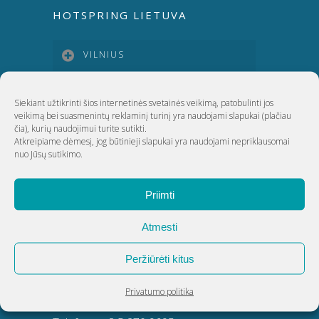
HOTSPRING LIETUVA
VILNIUS
KAUNAS
Siekiant užtikrinti šios internetinės svetainės veikimą, patobulinti jos
veikimą bei suasmenintų reklaminį turinį yra naudojami slapukai
(plačiau
čia)
, kurių naudojimui turite sutikti.
KLAIPĖDA
Atkreipiame dėmesį, jog būtinieji slapukai yra naudojami nepriklausomai
nuo Jūsų sutikimo.
ŠIAULIAI
Priimti
Atmesti
UAB Akvatechnika
Peržiūrėti kitus
Adresas: Dunojaus g. 20, Vilnius
Įmonės kodas: 124389034
Privatumo politika
PVM kodas: LT243890314