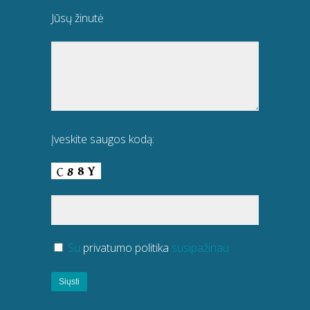
Jūsų žinutė
Įveskite saugos kodą:
Su
privatumo politika
susipažinau