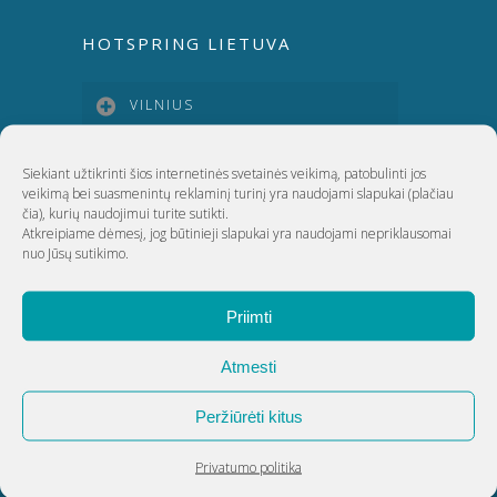
HOTSPRING LIETUVA
VILNIUS
KAUNAS
Siekiant užtikrinti šios internetinės svetainės veikimą, patobulinti jos
veikimą bei suasmenintų reklaminį turinį yra naudojami slapukai
(plačiau
čia)
, kurių naudojimui turite sutikti.
Atkreipiame dėmesį, jog būtinieji slapukai yra naudojami nepriklausomai
KLAIPĖDA
nuo Jūsų sutikimo.
ŠIAULIAI
Priimti
Atmesti
UAB Akvatechnika
Peržiūrėti kitus
Adresas: Dunojaus g. 20, Vilnius
Įmonės kodas: 124389034
Privatumo politika
PVM kodas: LT243890314