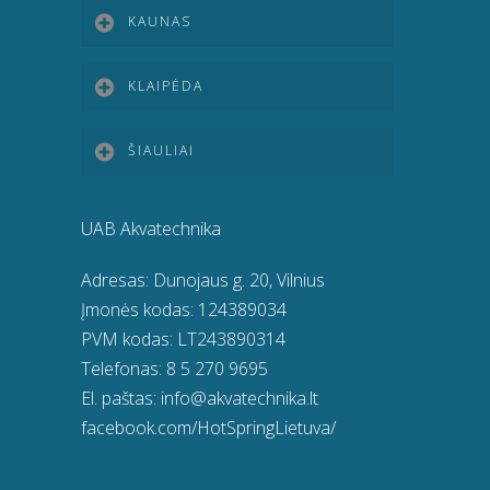
KAUNAS
KLAIPĖDA
ŠIAULIAI
UAB Akvatechnika
Adresas: Dunojaus g. 20, Vilnius
Įmonės kodas: 124389034
PVM kodas: LT243890314
Telefonas:
8 5 270 9695
El. paštas:
info@akvatechnika.lt
facebook.com/HotSpringLietuva/