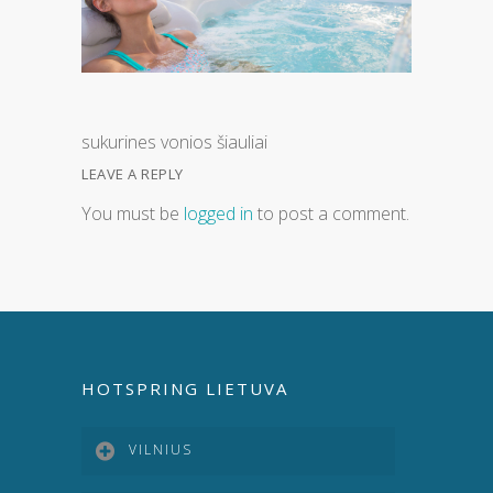
sukurines vonios šiauliai
LEAVE A REPLY
You must be
logged in
to post a comment.
HOTSPRING LIETUVA
VILNIUS