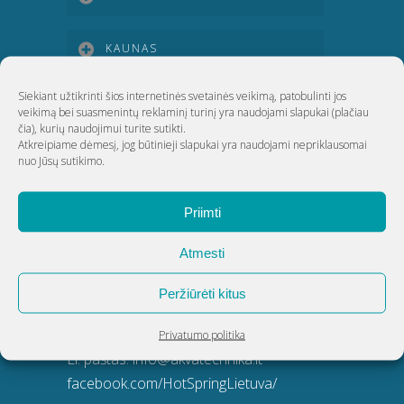
KAUNAS
Siekiant užtikrinti šios internetinės svetainės veikimą, patobulinti jos
KLAIPĖDA
veikimą bei suasmenintų reklaminį turinį yra naudojami slapukai
(plačiau
čia)
, kurių naudojimui turite sutikti.
Atkreipiame dėmesį, jog būtinieji slapukai yra naudojami nepriklausomai
ŠIAULIAI
nuo Jūsų sutikimo.
Priimti
UAB Akvatechnika
Atmesti
Adresas: Dunojaus g. 20, Vilnius
Įmonės kodas: 124389034
Peržiūrėti kitus
PVM kodas: LT243890314
Telefonas:
8 5 270 9695
Privatumo politika
El. paštas:
info@akvatechnika.lt
facebook.com/HotSpringLietuva/