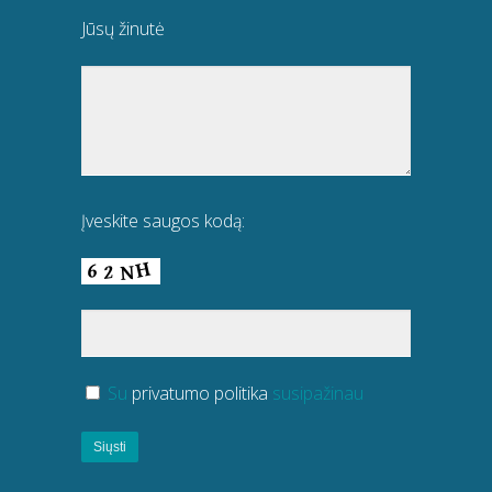
Jūsų žinutė
Įveskite saugos kodą:
Su
privatumo politika
susipažinau