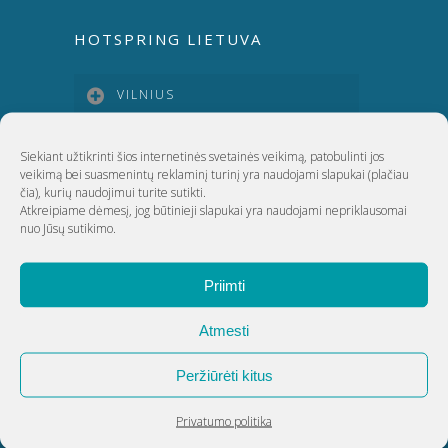
HOTSPRING LIETUVA
VILNIUS
KAUNAS
Siekiant užtikrinti šios internetinės svetainės veikimą, patobulinti jos
veikimą bei suasmenintų reklaminį turinį yra naudojami slapukai
(plačiau
čia)
, kurių naudojimui turite sutikti.
Atkreipiame dėmesį, jog būtinieji slapukai yra naudojami nepriklausomai
KLAIPĖDA
nuo Jūsų sutikimo.
ŠIAULIAI
Priimti
Atmesti
UAB Akvatechnika
Peržiūrėti kitus
Adresas: Dunojaus g. 20, Vilnius
Įmonės kodas: 124389034
Privatumo politika
PVM kodas: LT243890314