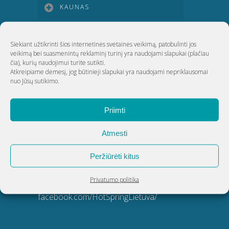
KAUNAS
KLAIPĖDA
Siekiant užtikrinti šios internetinės svetainės veikimą, patobulinti jos
veikimą bei suasmenintų reklaminį turinį yra naudojami slapukai
(plačiau
čia)
, kurių naudojimui turite sutikti.
ŠIAULIAI
Atkreipiame dėmesį, jog būtinieji slapukai yra naudojami nepriklausomai
nuo Jūsų sutikimo.
UAB Akvatechnika
Priimti
Adresas: Dunojaus g. 20, Vilnius
Atmesti
Įmonės kodas: 124389034
PVM kodas: LT243890314
Peržiūrėti kitus
Telefonas:
8 5 270 9695
Privatumo politika
El. paštas:
info@akvatechnika.lt
facebook.com/HotSpringLietuva/