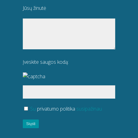
Jūsų žinutė
Įveskite saugos kodą:
Su
privatumo politika
susipažinau