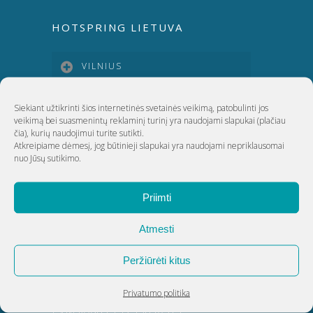
HOTSPRING LIETUVA
VILNIUS
Siekiant užtikrinti šios internetinės svetainės veikimą, patobulinti jos
KAUNAS
veikimą bei suasmenintų reklaminį turinį yra naudojami slapukai
(plačiau
čia)
, kurių naudojimui turite sutikti.
Atkreipiame dėmesį, jog būtinieji slapukai yra naudojami nepriklausomai
KLAIPĖDA
nuo Jūsų sutikimo.
ŠIAULIAI
Priimti
Atmesti
UAB Akvatechnika
Peržiūrėti kitus
Adresas: Dunojaus g. 20, Vilnius
Įmonės kodas: 124389034
Privatumo politika
PVM kodas: LT243890314