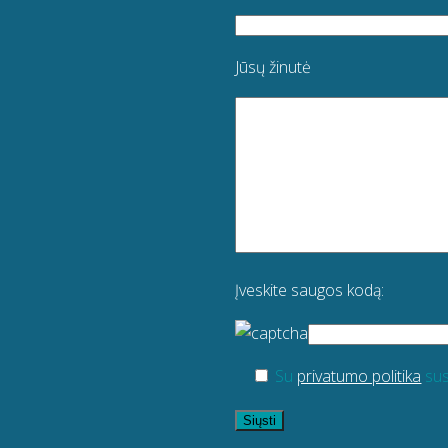
Jūsų žinutė
Įveskite saugos kodą:
Su
privatumo politika
sus