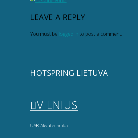
LEAVE A REPLY
You must be
logged in
to post a comment.
HOTSPRING LIETUVA
VILNIUS
UAB Akvatechnika