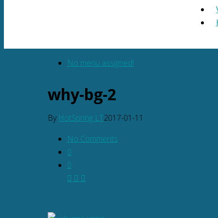
No menu assigned!
why-bg-2
By
HotSpring LT
2017-01-11
No Comments
0
0