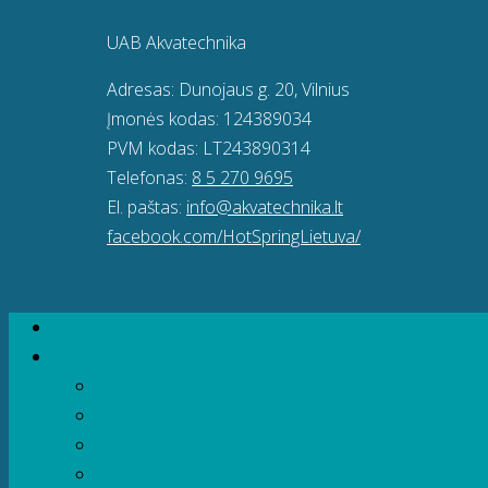
UAB Akvatechnika
Adresas: Dunojaus g. 20, Vilnius
Įmonės kodas: 124389034
PVM kodas: LT243890314
Telefonas:
8 5 270 9695
El. paštas:
info@akvatechnika.lt
facebook.com/HotSpringLietuva/
Home
Kolekcijos
Highlife
Limelight
Hot Spot
FreeFlow