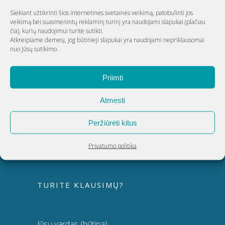
ŠIAULIAI
Siekiant užtikrinti šios internetinės svetainės veikimą, patobulinti jos
veikimą bei suasmenintų reklaminį turinį yra naudojami slapukai
(plačiau
čia)
, kurių naudojimui turite sutikti.
Atkreipiame dėmesį, jog būtinieji slapukai yra naudojami nepriklausomai
UAB Akvatechnika
nuo Jūsų sutikimo.
Adresas: Dunojaus g. 20, Vilnius
Priimti
Įmonės kodas: 124389034
PVM kodas: LT243890314
Atmesti
Telefonas:
8 5 270 9695
El. paštas:
info@akvatechnika.lt
Peržiūrėti kitus
facebook.com/HotSpringLietuva/
Privatumo politika
TURITE KLAUSIMŲ?
Jūsų vardas (būtina)