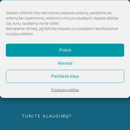
Siekiant užtikrinti šios internetinės svetainės veikimą, patobulinti jos
ŠIAULIAI
veikimą bei suasmenintų reklaminį turinį yra naudojami slapukai
(plačiau
čia)
, kurių naudojimui turite sutikti.
Atkreipiame dėmesį, jog būtinieji slapukai yra naudojami nepriklausomai
nuo Jūsų sutikimo.
UAB Akvatechnika
Adresas: Dunojaus g. 20, Vilnius
Priimti
Įmonės kodas: 124389034
PVM kodas: LT243890314
Atmesti
Telefonas:
8 5 270 9695
Peržiūrėti kitus
El. paštas:
info@akvatechnika.lt
facebook.com/HotSpringLietuva/
Privatumo politika
TURITE KLAUSIMŲ?