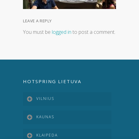
LEAVE A REPLY
You must be
logged in
to post a comment.
HOTSPRING LIETUVA
VILNIUS
KAUNAS
KLAIPĖDA