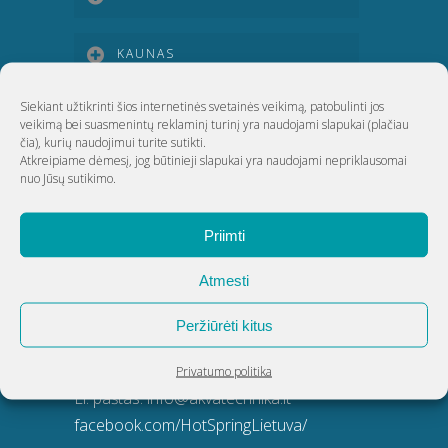
KAUNAS
Siekiant užtikrinti šios internetinės svetainės veikimą, patobulinti jos
KLAIPĖDA
veikimą bei suasmenintų reklaminį turinį yra naudojami slapukai
(plačiau
čia)
, kurių naudojimui turite sutikti.
Atkreipiame dėmesį, jog būtinieji slapukai yra naudojami nepriklausomai
ŠIAULIAI
nuo Jūsų sutikimo.
Priimti
UAB Akvatechnika
Atmesti
Adresas: Dunojaus g. 20, Vilnius
Įmonės kodas: 124389034
Peržiūrėti kitus
PVM kodas: LT243890314
Telefonas:
8 5 270 9695
Privatumo politika
El. paštas:
info@akvatechnika.lt
facebook.com/HotSpringLietuva/