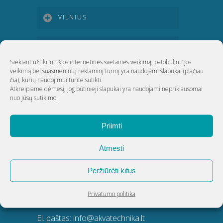
VILNIUS
KAUNAS
Siekiant užtikrinti šios internetinės svetainės veikimą, patobulinti jos
veikimą bei suasmenintų reklaminį turinį yra naudojami slapukai
(plačiau
KLAIPĖDA
čia)
, kurių naudojimui turite sutikti.
Atkreipiame dėmesį, jog būtinieji slapukai yra naudojami nepriklausomai
nuo Jūsų sutikimo.
ŠIAULIAI
Priimti
UAB Akvatechnika
Atmesti
Adresas: Dunojaus g. 20, Vilnius
Peržiūrėti kitus
Įmonės kodas: 124389034
PVM kodas: LT243890314
Privatumo politika
Telefonas:
8 5 270 9695
El. paštas:
info@akvatechnika.lt