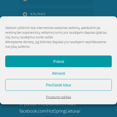
KAUNAS
Siekiant užtikrinti šios internetinės svetainės veikimą, patobulinti jos
KLAIPĖDA
veikimą bei suasmenintų reklaminį turinį yra naudojami slapukai
(plačiau
čia)
, kurių naudojimui turite sutikti.
Atkreipiame dėmesį, jog būtinieji slapukai yra naudojami nepriklausomai
ŠIAULIAI
nuo Jūsų sutikimo.
Priimti
UAB Akvatechnika
Atmesti
Adresas: Dunojaus g. 20, Vilnius
Įmonės kodas: 124389034
Peržiūrėti kitus
PVM kodas: LT243890314
Telefonas:
8 5 270 9695
Privatumo politika
El. paštas:
info@akvatechnika.lt
facebook.com/HotSpringLietuva/