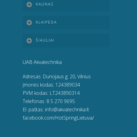
KAUNAS
KLAIPĖDA
ŠIAULIAI
UAB Akvatechnika
Adresas: Dunojaus g. 20, Vilnius
Įmonės kodas: 124389034
PVM kodas: LT243890314
Telefonas:
8 5 270 9695
El. paštas:
info@akvatechnika.lt
facebook.com/HotSpringLietuva/