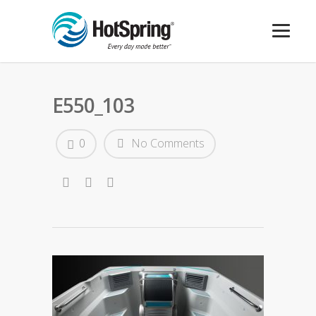
E550_103
0
No Comments