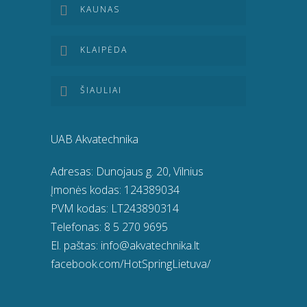
KAUNAS
KLAIPĖDA
ŠIAULIAI
UAB Akvatechnika
Adresas: Dunojaus g. 20, Vilnius
Įmonės kodas: 124389034
PVM kodas: LT243890314
Telefonas:
8 5 270 9695
El. paštas:
info@akvatechnika.lt
facebook.com/HotSpringLietuva/