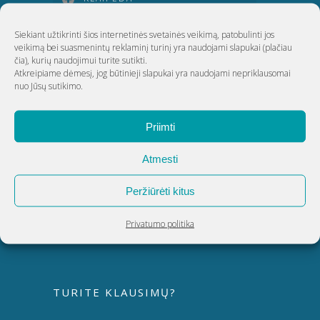
Siekiant užtikrinti šios internetinės svetainės veikimą, patobulinti jos
ŠIAULIAI
veikimą bei suasmenintų reklaminį turinį yra naudojami slapukai
(plačiau
čia)
, kurių naudojimui turite sutikti.
Atkreipiame dėmesį, jog būtinieji slapukai yra naudojami nepriklausomai
nuo Jūsų sutikimo.
UAB Akvatechnika
Adresas: Dunojaus g. 20, Vilnius
Priimti
Įmonės kodas: 124389034
Atmesti
PVM kodas: LT243890314
Telefonas:
8 5 270 9695
Peržiūrėti kitus
El. paštas:
info@akvatechnika.lt
facebook.com/HotSpringLietuva/
Privatumo politika
TURITE KLAUSIMŲ?