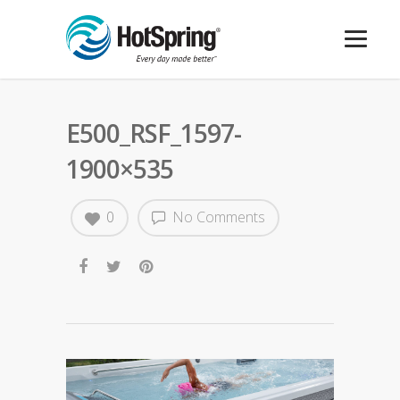
E500_RSF_1597-
1900×535
0
No Comments