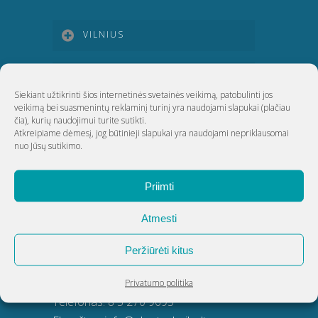
VILNIUS
KAUNAS
Siekiant užtikrinti šios internetinės svetainės veikimą, patobulinti jos
veikimą bei suasmenintų reklaminį turinį yra naudojami slapukai
(plačiau
KLAIPĖDA
čia)
, kurių naudojimui turite sutikti.
Atkreipiame dėmesį, jog būtinieji slapukai yra naudojami nepriklausomai
nuo Jūsų sutikimo.
ŠIAULIAI
Priimti
UAB Akvatechnika
Atmesti
Adresas: Dunojaus g. 20, Vilnius
Peržiūrėti kitus
Įmonės kodas: 124389034
PVM kodas: LT243890314
Privatumo politika
Telefonas:
8 5 270 9695