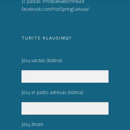
El. paštas:
info@akvatechnika.lt
facebook.com/HotSpringLietuva/
TURITE KLAUSIMŲ?
Jūsų vardas (būtina)
Jūsų el. pašto adresas (būtina)
Jūsų žinutė