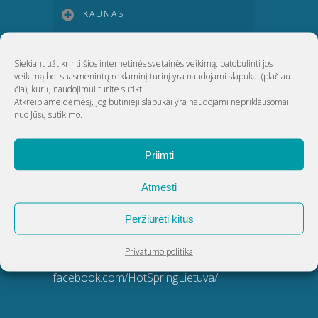
KAUNAS
KLAIPĖDA
Siekiant užtikrinti šios internetinės svetainės veikimą, patobulinti jos
veikimą bei suasmenintų reklaminį turinį yra naudojami slapukai
(plačiau
čia)
, kurių naudojimui turite sutikti.
ŠIAULIAI
Atkreipiame dėmesį, jog būtinieji slapukai yra naudojami nepriklausomai
nuo Jūsų sutikimo.
UAB Akvatechnika
Priimti
Adresas: Dunojaus g. 20, Vilnius
Atmesti
Įmonės kodas: 124389034
Peržiūrėti kitus
PVM kodas: LT243890314
Telefonas:
8 5 270 9695
Privatumo politika
El. paštas:
info@akvatechnika.lt
facebook.com/HotSpringLietuva/